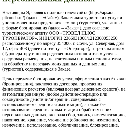
Настоящим Я, являясь пользователем сайта (https://apsara-
pitcunda.ru/) (далее – «Сайт»), Заказчиком туристских услуг и
уполномоченным представителем лиц (туристов), указанных
в форме бронирования (далее – «Заказ»), даю согласие
туристическому агенту ООО «ТРЭВЕЛ НЬЮС
ТУРОПЕРАТОР», ИНН/ОГРН 2366031068/1212300053250,
расположенному по адресу 354000, г. Сочи, ул. Северная, дом
12, офис 403 (далее по тексту – «Оператор»), и третьим лицам
(Туроператору и непосредственным исполнителям услуг -
средствам размещения, перевозчикам и иным исполнителям,
на обработку и передачу моих данных и данных лиц
(туристов), содержащихся в Заказе.
Цель передачи: бронирования услуг, оформления заказа/заявки
(бронирования), заключения договора, проведения
финансовых расчетов (включая возврат денежных средств), на
автоматизированную (любое действие/операцию или
совокупность действий/операций, совершаемых с
использованием средств автоматизации), а также без
использования средств автоматизации обработку своих
персональных данных, включая сбор, запись, систематизацию,
накопление, хранение, уточнение (обновление, изменение),
извлечение, использование, обезличивание, блокирование,