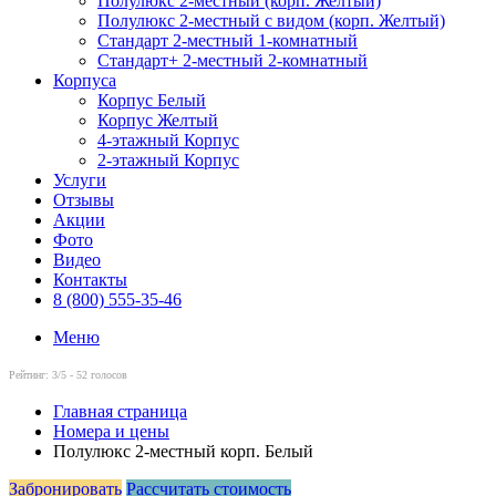
Полулюкс 2-местный (корп. Желтый)
Полулюкс 2-местный с видом (корп. Желтый)
Стандарт 2-местный 1-комнатный
Стандарт+ 2-местный 2-комнатный
Корпуса
Корпус Белый
Корпус Желтый
4-этажный Корпус
2-этажный Корпус
Услуги
Отзывы
Акции
Фото
Видео
Контакты
8 (800) 555-35-46
Меню
Рейтинг:
3
/5 -
52
голосов
Главная страница
Номера и цены
Полулюкс 2-местный корп. Белый
Забронировать
Рассчитать стоимость